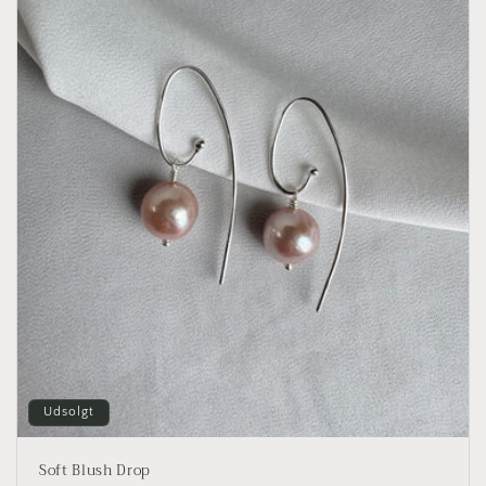
t
i
o
n
:
Udsolgt
Soft Blush Drop