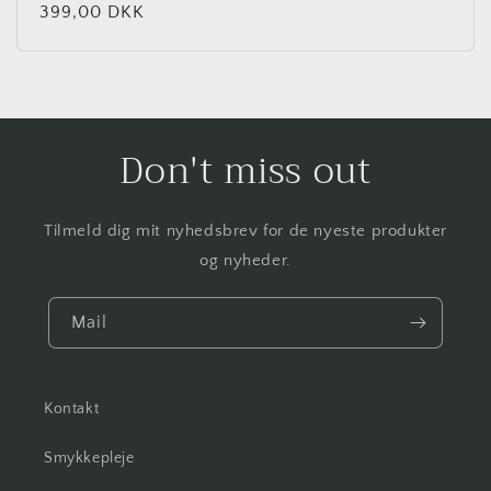
Normalpris
399,00 DKK
Don't miss out
Tilmeld dig mit nyhedsbrev for de nyeste produkter
og nyheder.
Mail
Kontakt
Smykkepleje