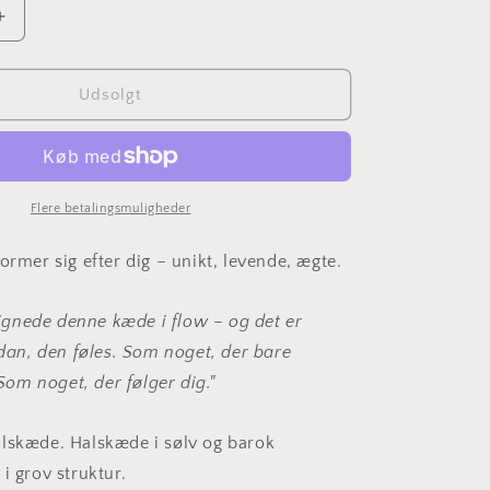
Øg
antallet
for
Unique
Udsolgt
Flow
-
Sølv
Flere betalingsmuligheder
ormer sig efter dig – unikt, levende, ægte.
ignede denne kæde i flow – og det er
dan, den føles. Som noget, der bare
Som noget, der følger dig."
lskæde. Halskæde i sølv og barok
i grov struktur.