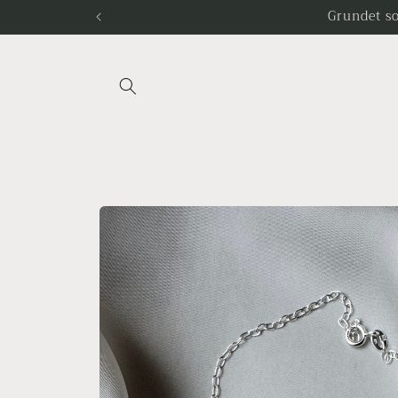
Gå til
Grundet so
indhold
Gå til
produktoplysninger