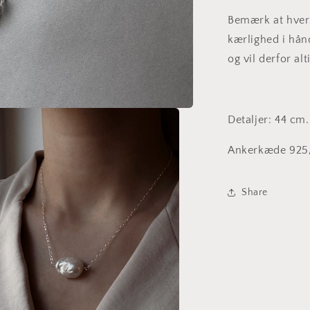
Bemærk at hver 
kærlighed i hån
og vil derfor al
Detaljer: 44 cm
Ankerkæde 925
Share