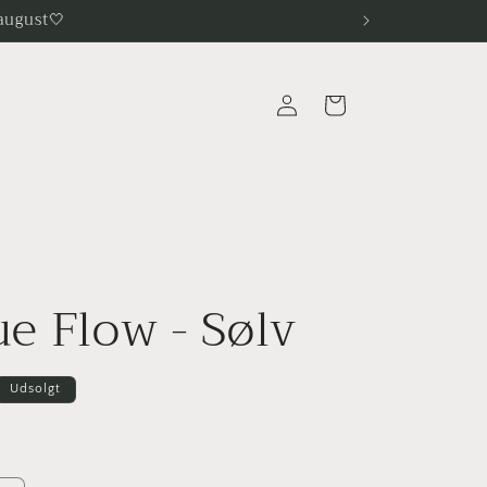
august🤍
Log
Indkøbskurv
ind
e Flow - Sølv
Udsolgt