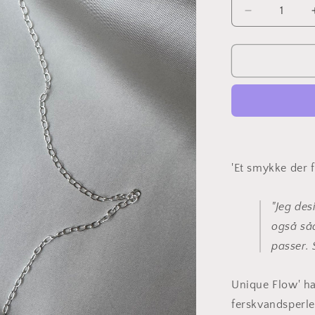
Reducer
antallet
for
Unique
Flow
-
Sølv
'
Et smykke der f
"Jeg des
også så
passer. 
Unique Flow' ha
f
erskvandsperle 