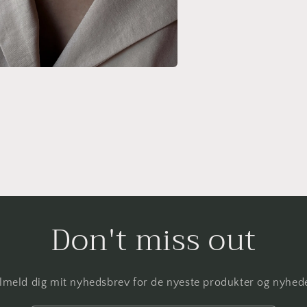
t
s
Don't miss out
ilmeld dig mit nyhedsbrev for de nyeste produkter og nyhede