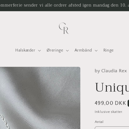
mmerferie sender vi alle ordrer afsted igen mandag den 10. 
Halskæder
Øreringe
Armbånd
Ringe
by Claudia Rex
Uniqu
Normalpris
499,00 DKK
Inklusive skatter.
Antal